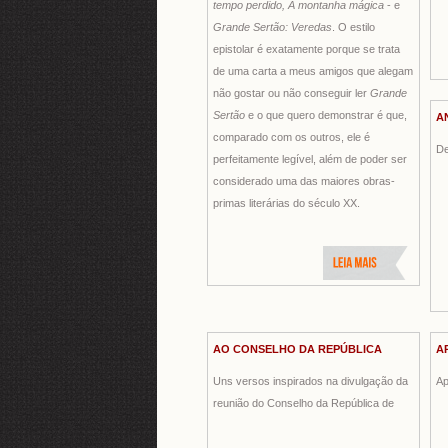
tempo perdido, A montanha mágica
- e
Grande Sertão: Veredas
. O estilo
epistolar é exatamente porque se trata
de uma carta a meus amigos que alegam
não gostar ou não conseguir ler
Grande
Sertão
e o que quero demonstrar é que,
A
comparado com os outros, ele é
De
perfeitamente legível, além de poder ser
considerado uma das maiores obras-
primas literárias do século XX.
AO CONSELHO DA REPÚBLICA
A
Uns versos inspirados na divulgação da
Ap
reunião do Conselho da República de