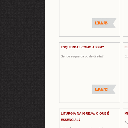
ESQUERDA? COMO ASSIM?
EU
Ser de esquerda ou de direita?
Eu
LITURGIA NA IGREJA: O QUE É
M
ESSENCIAL?
Po