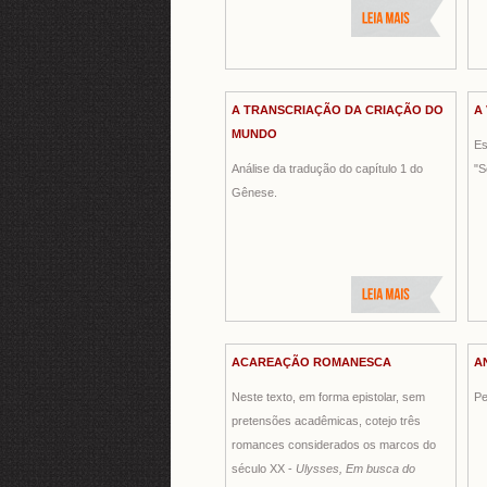
A TRANSCRIAÇÃO DA CRIAÇÃO DO
A
MUNDO
Es
Análise da tradução do capítulo 1 do
"S
Gênese.
ACAREAÇÃO ROMANESCA
A
Neste texto, em forma epistolar, sem
Pe
pretensões acadêmicas, cotejo três
romances considerados os marcos do
século XX -
Ulysses, Em busca do