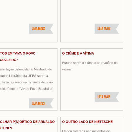
ITOS EM "VIVA O POVO
O CIÚME E A VÍTIMA
RASILEIRO"
Estudo sobre o ciúme e as reações da
ssertação defendida no Mestrado de
vítima.
tudos Literários da UFES sobre a
tologia presente no romance de João
aldo Ribeiro, "Viva o Povo Brasileiro".
 OLHAR P(N)OÉTICO DE ARNALDO
O OUTRO LADO DE NIETZSCHE
NTUNES
Elenca diversos pensamentos de