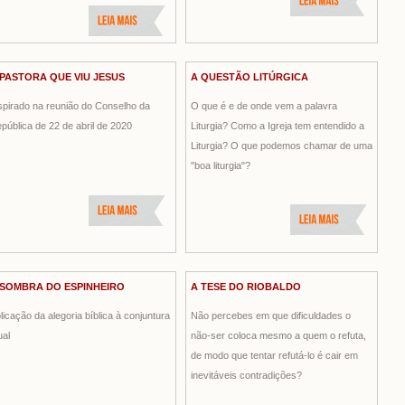
 PASTORA QUE VIU JESUS
A QUESTÃO LITÚRGICA
spirado na reunião do Conselho da
O que é e de onde vem a palavra
pública de 22 de abril de 2020
Liturgia? Como a Igreja tem entendido a
Liturgia? O que podemos chamar de uma
"boa liturgia"?
 SOMBRA DO ESPINHEIRO
A TESE DO RIOBALDO
licação da alegoria bíblica à conjuntura
Não percebes em que dificuldades o
ual
não-ser coloca mesmo a quem o refuta,
de modo que tentar refutá-lo é cair em
inevitáveis contradições?