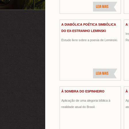
A DIABÓLICA POÉTICA SIMBÓLICA
A
DO EX-ESTRANHO LEMINSKI
In
Estudo livre sobre a poesia de Leminski.
Re
À SOMBRA DO ESPINHEIRO
À
Aplicação de uma alegoria bíblica à
Ap
realidade atual do Brasil.
at