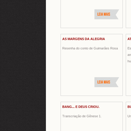
AS MARGENS DA ALEGRIA
A
Resenha do conto de Guimarães Rosa
Es
an
hu
BANG... E DEUS CRIOU.
B
Transcriação de Gênese 1.
Um