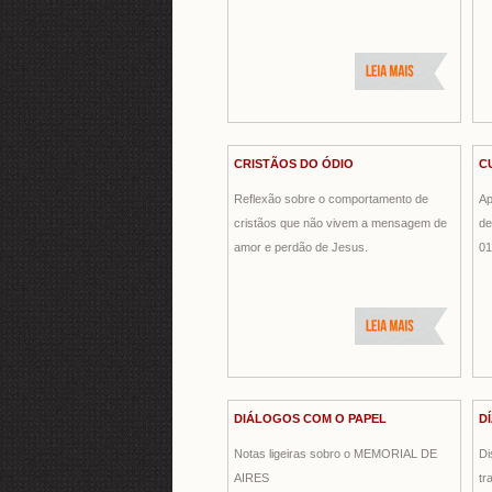
CRISTÃOS DO ÓDIO
C
Reflexão sobre o comportamento de
Ap
cristãos que não vivem a mensagem de
de
amor e perdão de Jesus.
01
DIÁLOGOS COM O PAPEL
D
Notas ligeiras sobro o MEMORIAL DE
Di
AIRES
tr