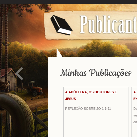
Minhas Publicações
A ADÚLTERA, OS DOUTORES E
A
JESUS
E
REFLEXÃO SOBRE JO 1,1-11
De
ve
on