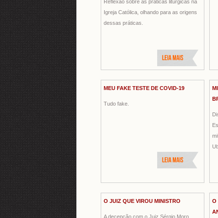
Reflexão sobre as práticas litúrgicas na
Igreja Católica, olhando para as origens
dessas práticas.
MEU FAKE TESTE DE COVID-19
M
B
Tudo fake.
Di
Es
mi
Ub
O JUIZ QUE VIROU MINISTRO
O
A
A decepção com o Juiz Sérgio Moro